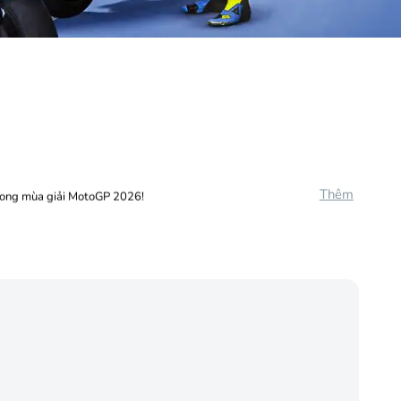
trong mùa giải MotoGP 2026!
Thêm