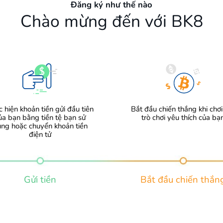
Đăng ký như thế nào
Chào mừng đến với BK8
 hiện khoản tiền gửi đầu tiên
Bắt đầu chiến thắng khi chơi
ủa bạn bằng tiền tệ bạn sử
trò chơi yêu thích của bạ
ng hoặc chuyển khoản tiền
điện tử
Gửi tiền
Bắt đầu chiến thắn