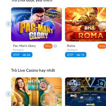
Trò chơi được yêu thích
Pac-Man's Glory
Roma
Nóng
Nóng
Nextspin
Nextspin
RTP
96.95
RTP
96.75
Trò Live Casino hay nhất