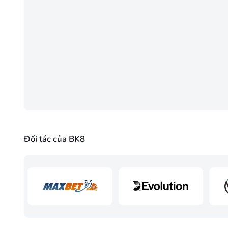
Đối tác của BK8