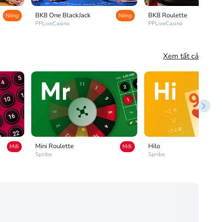
BK8 Roulette
BK8 Speed Roulette
Nóng
Nóng
PPLiveCasino
PPLiveCasino
Xem tất cả
Hilo
Hotline
Mới
Mới
Spribe
Spribe