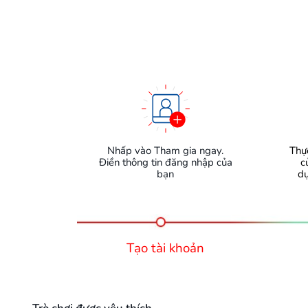
Nhấp vào Tham gia ngay.
Thực
Điền thông tin đăng nhập của
c
bạn
dụ
Tạo tài khoản