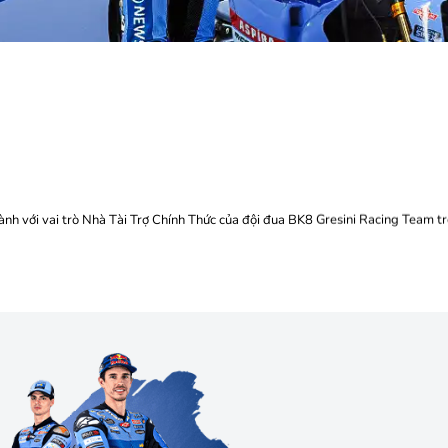
nh với vai trò Nhà Tài Trợ Chính Thức của đội đua BK8 Gresini Racing Team 